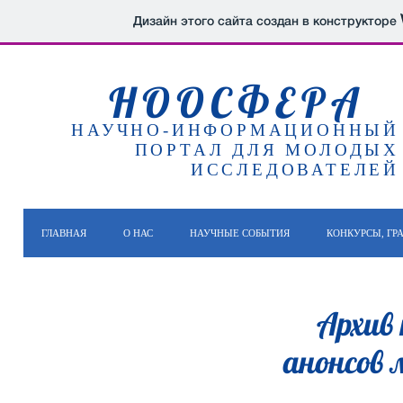
Дизайн этого сайта создан в конструкторе
НООСФЕРА
НАУЧНО-ИНФОРМАЦИОННЫЙ
ПОРТАЛ ДЛЯ МОЛОДЫХ
ИССЛЕДОВАТЕЛЕЙ
ГЛАВНАЯ
О НАС
НАУЧНЫЕ СОБЫТИЯ
КОНКУРСЫ, ГР
Архив 
анонсов